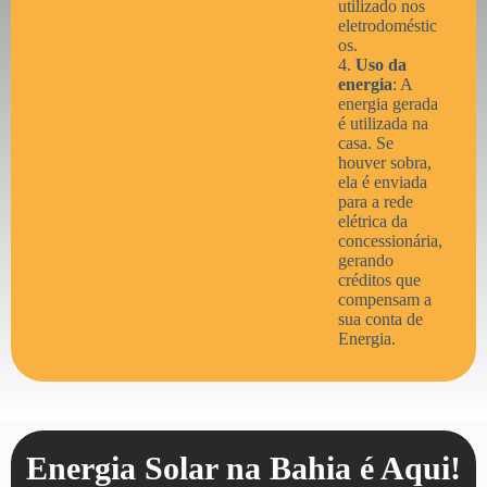
utilizado nos
eletrodoméstic
os.
4.
Uso da
energia
: A
energia gerada
é utilizada na
casa. Se
houver sobra,
ela é enviada
para a rede
elétrica da
concessionária,
gerando
créditos que
compensam a
sua conta de
Energia.
Energia Solar na Bahia é Aqui!