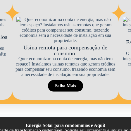
ulos
Es
Usina remota para compensação de
es
consumo:
alta
O 
Quer economizar na conta de energia, mas não tem
inte
espaço? Instalamos usinas remotas que geram créditos
c
para compensar seu consumo, trazendo economia sem
a necessidade de instalação em sua propriedade.
Saiba Mais
Energia Solar para condomínios é Aqui!
parte da transformação sustentável. Solicite seu orçamento e invista no f