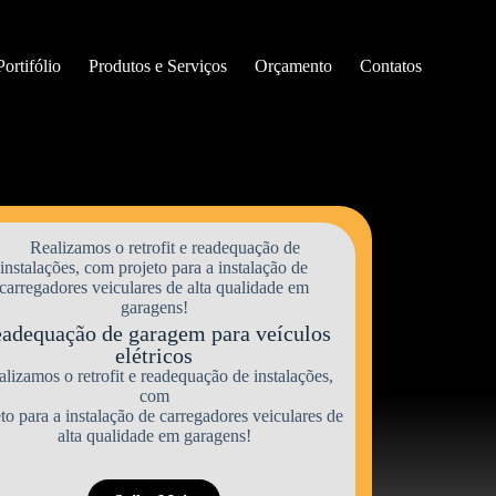
Portifólio
Produtos e Serviços
Orçamento
Contatos
adequação de garagem para veículos
elétricos
lizamos o retrofit e readequação de instalações,
com
to para a instalação de carregadores veiculares de
alta qualidade em garagens!